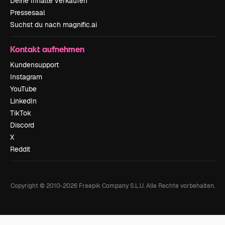
Deine Inhalte verkaufen
Pressesaal
Suchst du nach magnific.ai
Kontakt aufnehmen
Kundensupport
Instagram
YouTube
LinkedIn
TikTok
Discord
X
Reddit
Copyright © 2010-
2026
Freepik Company S.L.U.
Alle Rechte vorbehalten
.