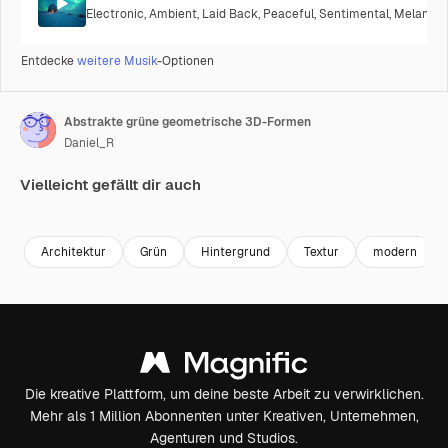
Electronic
,
Ambient
,
Laid Back
,
Peaceful
,
Sentimental
,
Melancho
Entdecke
weitere Musik
-Optionen
Abstrakte grüne geometrische 3D-Formen
Daniel_R
Vielleicht gefällt dir auch
Premium
Premium
Premium
Premium
Architektur
Grün
Hintergrund
Textur
modern
Die kreative Plattform, um deine beste Arbeit zu verwirklichen.
Mehr als 1 Million Abonnenten unter Kreativen, Unternehmen,
Agenturen und Studios.