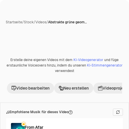
Startseite
/
Stock
/
Videos
/
Abstrakte grüne geom…
Erstelle deine eigenen Videos mit dem
KI-Videogenerator
und füge
Premium
erstaunliche Voiceovers hinzu, indem du unseren
KI-Stimmengenerator
verwendest
Video bearbeiten
Neu erstellen
Videoprojekt 
Empfohlene Musik für dieses Video
From Afar