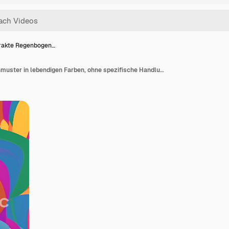
rakte Regenbogen…
Abstrakte Regenbogenmuster in lebendigen Farben, ohne spezifische Handlungen oder Objekte.