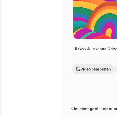
Erstelle deine eigenen Vide
Video bearbeiten
Vielleicht gefällt dir auc
Premium
Premium