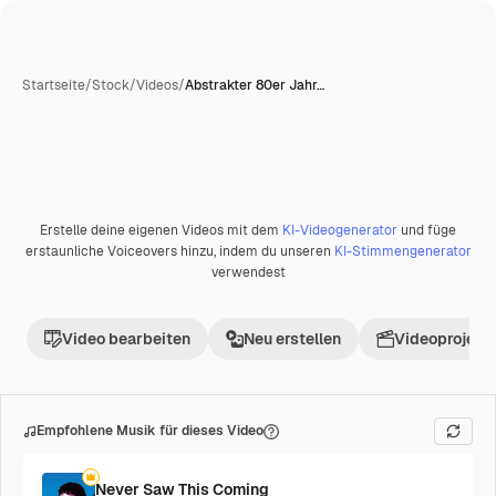
Startseite
/
Stock
/
Videos
/
Abstrakter 80er Jahr…
Erstelle deine eigenen Videos mit dem
KI-Videogenerator
und füge
Premium
erstaunliche Voiceovers hinzu, indem du unseren
KI-Stimmengenerator
verwendest
Video bearbeiten
Neu erstellen
Videoprojekt 
Empfohlene Musik für dieses Video
Never Saw This Coming