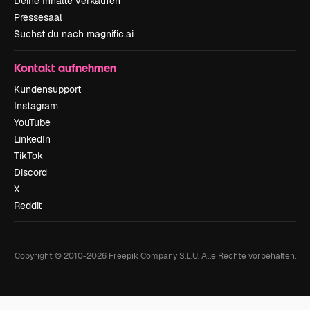
Deine Inhalte verkaufen
Pressesaal
Suchst du nach magnific.ai
Kontakt aufnehmen
Kundensupport
Instagram
YouTube
LinkedIn
TikTok
Discord
X
Reddit
Copyright © 2010-
2026
Freepik Company S.L.U.
Alle Rechte vorbehalten
.