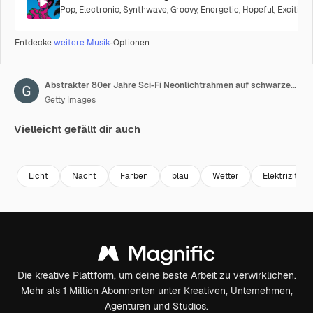
Pop
,
Electronic
,
Synthwave
,
Groovy
,
Energetic
,
Hopeful
,
Exciting
,
Entdecke
weitere Musik
-Optionen
Abstrakter 80er Jahre Sci-Fi Neonlichtrahmen auf schwarzem Hintergrund. Laser-Show Endlosschleifenanimation. 4K-Video
Getty Images
Vielleicht gefällt dir auch
Premium
Premium
Premium
Premium
Licht
Nacht
Farben
blau
Wetter
Elektrizität
Die kreative Plattform, um deine beste Arbeit zu verwirklichen.
Mehr als 1 Million Abonnenten unter Kreativen, Unternehmen,
Agenturen und Studios.