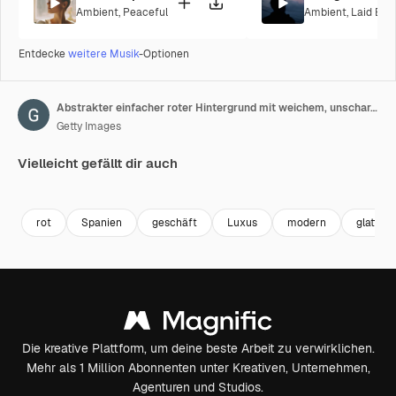
Ambient
,
Peaceful
Ambient
,
Laid Bac
Entdecke
weitere Musik
-Optionen
Abstrakter einfacher roter Hintergrund mit weichem, unscharfem Bewegungsdesign.
Getty Images
Vielleicht gefällt dir auch
Premium
Premium
Premium
Premium
Generiert v
rot
Spanien
geschäft
Luxus
modern
glatt
Die kreative Plattform, um deine beste Arbeit zu verwirklichen.
Mehr als 1 Million Abonnenten unter Kreativen, Unternehmen,
Agenturen und Studios.