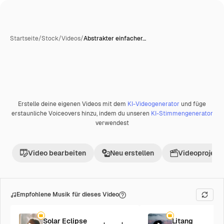
Startseite
/
Stock
/
Videos
/
Abstrakter einfacher…
Erstelle deine eigenen Videos mit dem
KI-Videogenerator
und füge
Premium
erstaunliche Voiceovers hinzu, indem du unseren
KI-Stimmengenerator
verwendest
Video bearbeiten
Neu erstellen
Videoprojekt 
Empfohlene Musik für dieses Video
Solar Eclipse
Litang