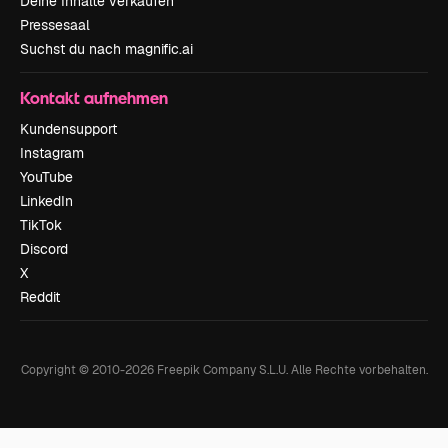
Deine Inhalte verkaufen
Pressesaal
Suchst du nach magnific.ai
Kontakt aufnehmen
Kundensupport
Instagram
YouTube
LinkedIn
TikTok
Discord
X
Reddit
Copyright © 2010-
2026
Freepik Company S.L.U.
Alle Rechte vorbehalten
.