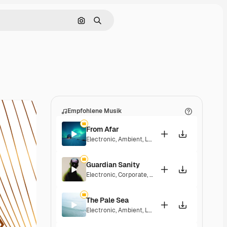
Nach Bild suchen
Suchen
Empfohlene Musik
From Afar
Electronic
,
Ambient
,
Laid Back
,
Peaceful
,
Sentime
Guardian Sanity
Electronic
,
Corporate
,
Dramatic
,
Energetic
,
Peace
The Pale Sea
Electronic
,
Ambient
,
Laid Back
,
Peaceful
,
Playful
,