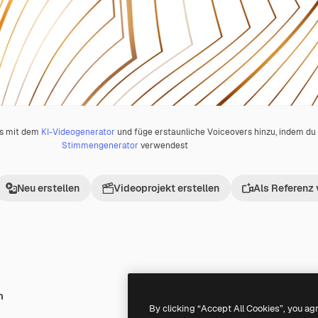
os mit dem
KI-Videogenerator
und füge erstaunliche Voiceovers hinzu, indem d
Stimmengenerator
verwendest
Neu erstellen
Videoprojekt erstellen
Als Referenz
h
Premium
Premium
By clicking “Accept All Cookies”, you ag