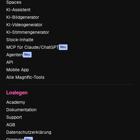
Spaces
KI-Assistent
KI-Bildgenerator
KI-Videogenerator
KI-Stimmengenerator
Stock-Inhalte
MCP für Claude/ChatGPT
Neu
Agenten
Neu
API
Mobile App
Alle Magnific-Tools
Loslegen
Academy
Dokumentation
Support
AGB
Datenschutzerklärung
Originale
Neu