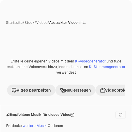
Startseite
/
Stock
/
Videos
/
Abstrakter Videohint…
Erstelle deine eigenen Videos mit dem
KI-Videogenerator
und füge
Premium
erstaunliche Voiceovers hinzu, indem du unseren
KI-Stimmengenerator
verwendest
Video bearbeiten
Neu erstellen
Videoprojekt 
Empfohlene Musik für dieses Video
Entdecke
weitere Musik
-Optionen