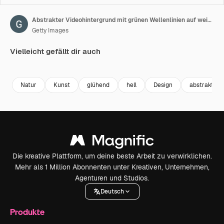
Abstrakter Videohintergrund mit grünen Wellenlinien auf weißem Hintergrund, Aufwärtsbewegung, nahtlose Schleife
Getty Images
Vielleicht gefällt dir auch
Premium
Premium
Premium
Premium
Natur
Kunst
glühend
hell
Design
abstrakt
Die kreative Plattform, um deine beste Arbeit zu verwirklichen.
Mehr als 1 Million Abonnenten unter Kreativen, Unternehmen,
Agenturen und Studios.
Deutsch
Produkte