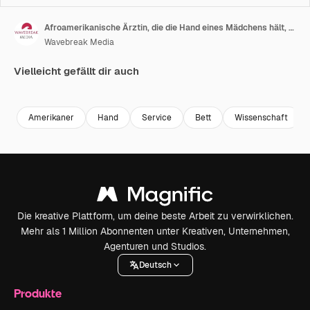
Afroamerikanische Ärztin, die die Hand eines Mädchens hält, das in einem Krankenhausbett auf dem Flur liegt, Zeitlupe.
Wavebreak Media
Vielleicht gefällt dir auch
Premium
Premium
Premium
Premium
Amerikaner
Hand
Service
Bett
Wissenschaft
Die kreative Plattform, um deine beste Arbeit zu verwirklichen.
Mehr als 1 Million Abonnenten unter Kreativen, Unternehmen,
Agenturen und Studios.
Deutsch
Produkte