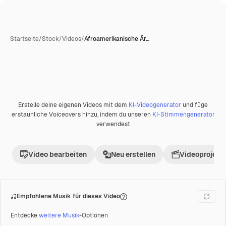
Startseite
/
Stock
/
Videos
/
Afroamerikanische Är…
Erstelle deine eigenen Videos mit dem
KI-Videogenerator
und füge
Premium
erstaunliche Voiceovers hinzu, indem du unseren
KI-Stimmengenerator
verwendest
Video bearbeiten
Neu erstellen
Videoprojekt 
Empfohlene Musik für dieses Video
Entdecke
weitere Musik
-Optionen