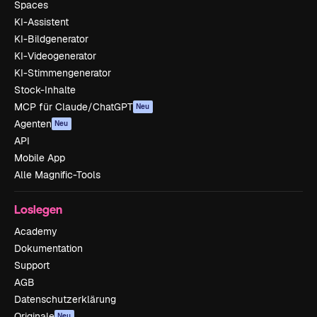
Spaces
KI-Assistent
KI-Bildgenerator
KI-Videogenerator
KI-Stimmengenerator
Stock-Inhalte
MCP für Claude/ChatGPT
Neu
Agenten
Neu
API
Mobile App
Alle Magnific-Tools
Loslegen
Academy
Dokumentation
Support
AGB
Datenschutzerklärung
Originale
Neu