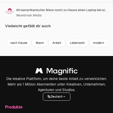
Afroamerikanischer Mann nutzt zu Hause einen Laptop bei einem Videoanruf, mit Platz für Text
Wavebreak Media
Vielleicht gefällt dir auch
Premium
Premium
Premium
Premium
nach Hause
Mann
Arbeit
Lebensstil
modern
Die kreative Plattform, um deine beste Arbeit zu verwirklichen.
Mehr als 1 Million Abonnenten unter Kreativen, Unternehmen,
Agenturen und Studios.
Deutsch
Produkte