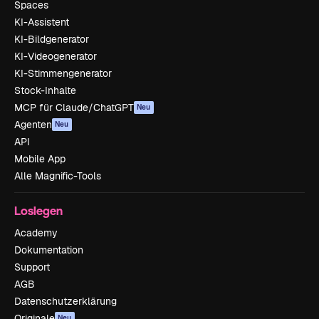
Spaces
KI-Assistent
KI-Bildgenerator
KI-Videogenerator
KI-Stimmengenerator
Stock-Inhalte
MCP für Claude/ChatGPT
Neu
Agenten
Neu
API
Mobile App
Alle Magnific-Tools
Loslegen
Academy
Dokumentation
Support
AGB
Datenschutzerklärung
Originale
Neu