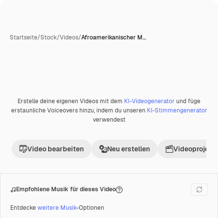
Startseite
/
Stock
/
Videos
/
Afroamerikanischer M…
Erstelle deine eigenen Videos mit dem
KI-Videogenerator
und füge
Premium
erstaunliche Voiceovers hinzu, indem du unseren
KI-Stimmengenerator
verwendest
Video bearbeiten
Neu erstellen
Videoprojekt 
Empfohlene Musik für dieses Video
Entdecke
weitere Musik
-Optionen