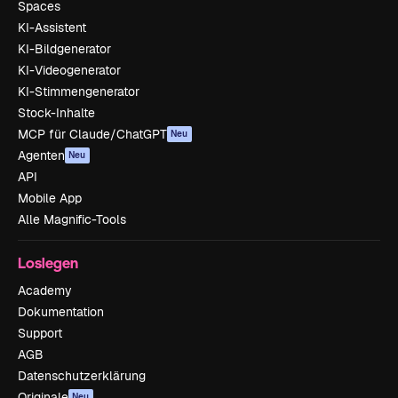
Spaces
KI-Assistent
KI-Bildgenerator
KI-Videogenerator
KI-Stimmengenerator
Stock-Inhalte
MCP für Claude/ChatGPT
Neu
Agenten
Neu
API
Mobile App
Alle Magnific-Tools
Loslegen
Academy
Dokumentation
Support
AGB
Datenschutzerklärung
Originale
Neu