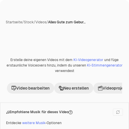
Startseite
/
Stock
/
Videos
/
Alles Gute zum Gebur…
Erstelle deine eigenen Videos mit dem
KI-Videogenerator
und füge
Premium
erstaunliche Voiceovers hinzu, indem du unseren
KI-Stimmengenerator
verwendest
Video bearbeiten
Neu erstellen
Videoprojekt 
Empfohlene Musik für dieses Video
Entdecke
weitere Musik
-Optionen