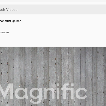
, schmutzige bet…
onmauer