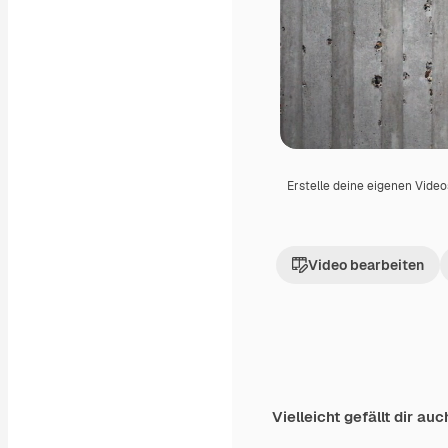
Erstelle deine eigenen Vide
Video bearbeiten
Vielleicht gefällt dir auc
Premium
Premium