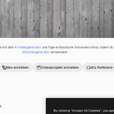
os mit dem
KI-Videogenerator
und füge erstaunliche Voiceovers hinzu, indem d
Stimmengenerator
verwendest
Neu erstellen
Videoprojekt erstellen
Als Referenz
h
Premium
Premium
By clicking “Accept All Cookies”, you ag