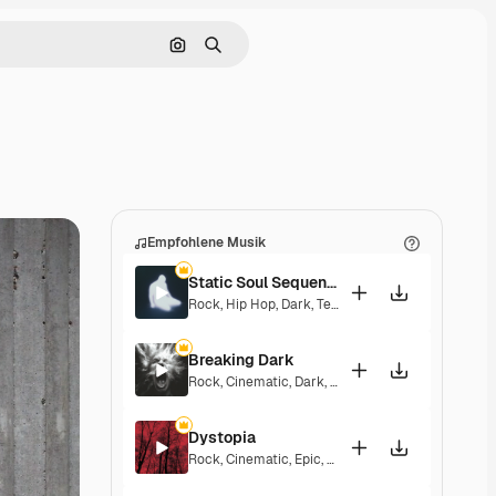
Nach Bild suchen
Suchen
Empfohlene Musik
Static Soul Sequence
Rock
,
Hip Hop
,
Dark
,
Tension
Breaking Dark
Rock
,
Cinematic
,
Dark
,
Tension
Dystopia
Rock
,
Cinematic
,
Epic
,
Dark