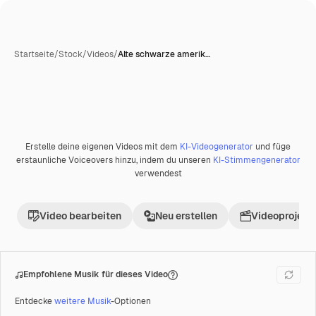
Startseite
/
Stock
/
Videos
/
Alte schwarze amerik…
Erstelle deine eigenen Videos mit dem
KI-Videogenerator
und füge
Premium
erstaunliche Voiceovers hinzu, indem du unseren
KI-Stimmengenerator
verwendest
Video bearbeiten
Neu erstellen
Videoprojekt 
Empfohlene Musik für dieses Video
Entdecke
weitere Musik
-Optionen