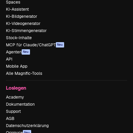
Spaces
KI-Assistent
KI-Bildgenerator
KI-Videogenerator
KI-Stimmengenerator
Stock-Inhalte
MCP für Claude/ChatGPT
Neu
Agenten
Neu
API
Mobile App
Alle Magnific-Tools
Loslegen
Academy
Dokumentation
Support
AGB
Datenschutzerklärung
Originale
Neu