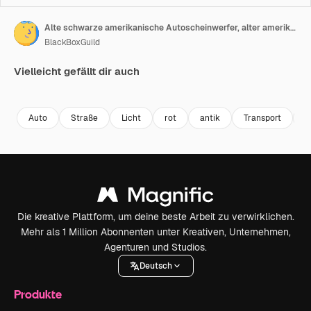
Alte schwarze amerikanische Autoscheinwerfer, alter amerikanischer Muscle-Car, DeSoto Diplomat, glänzende Autoscheinwerfer, amerikanische Motorhaube, schwarzes Auto
BlackBoxGuild
Vielleicht gefällt dir auch
Premium
Premium
Premium
Premium
Generiert v
Auto
Straße
Licht
rot
antik
Transport
B
Die kreative Plattform, um deine beste Arbeit zu verwirklichen.
Mehr als 1 Million Abonnenten unter Kreativen, Unternehmen,
Agenturen und Studios.
Deutsch
Produkte