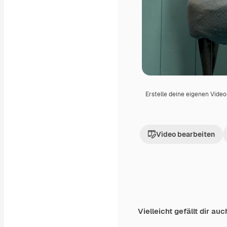
Erstelle deine eigenen Vide
Video bearbeiten
Vielleicht gefällt dir auc
Premium
Premium