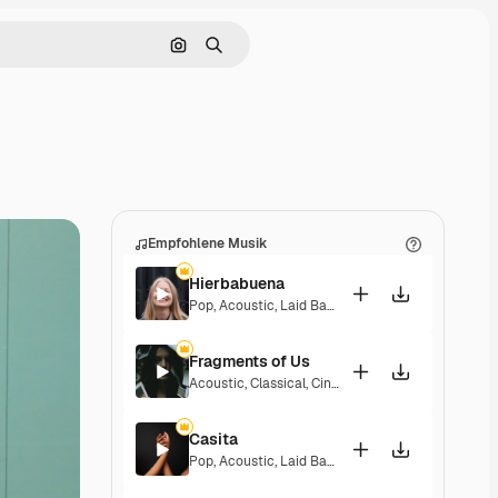
Nach Bild suchen
Suchen
Empfohlene Musik
Hierbabuena
Pop
,
Acoustic
,
Laid Back
,
Peaceful
,
Hopeful
,
Sent
Fragments of Us
Acoustic
,
Classical
,
Cinematic
,
Dramatic
,
Peacefu
Casita
Pop
,
Acoustic
,
Laid Back
,
Peaceful
,
Hopeful
,
Sent