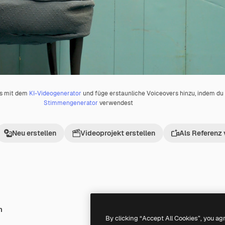
os mit dem
KI-Videogenerator
und füge erstaunliche Voiceovers hinzu, indem d
Stimmengenerator
verwendest
Neu erstellen
Videoprojekt erstellen
Als Referenz
h
Premium
Premium
By clicking “Accept All Cookies”, you ag