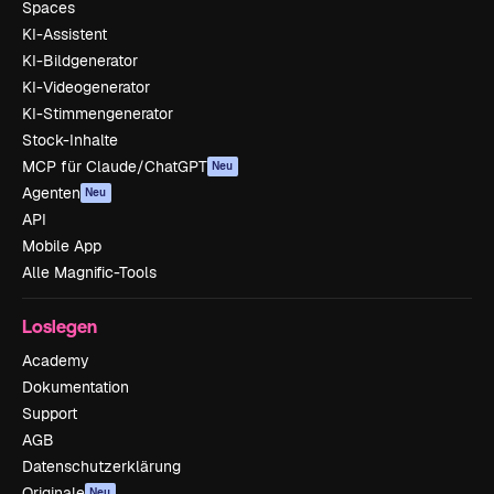
Spaces
KI-Assistent
KI-Bildgenerator
KI-Videogenerator
KI-Stimmengenerator
Stock-Inhalte
MCP für Claude/ChatGPT
Neu
Agenten
Neu
API
Mobile App
Alle Magnific-Tools
Loslegen
Academy
Dokumentation
Support
AGB
Datenschutzerklärung
Originale
Neu