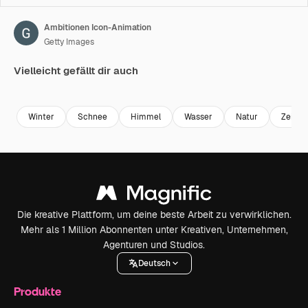
Ambitionen Icon-Animation
Getty Images
Vielleicht gefällt dir auch
Premium
Premium
Premium
Premium
Winter
Schnee
Himmel
Wasser
Natur
Zeiche
Die kreative Plattform, um deine beste Arbeit zu verwirklichen.
Mehr als 1 Million Abonnenten unter Kreativen, Unternehmen,
Agenturen und Studios.
Deutsch
Produkte