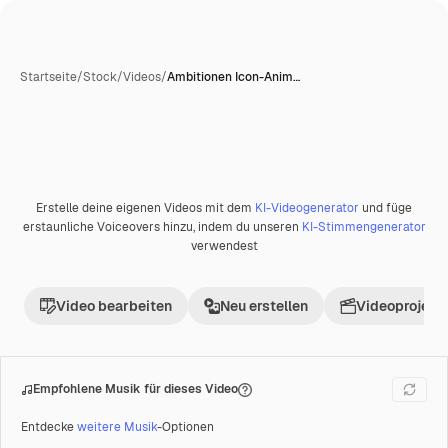
Startseite
/
Stock
/
Videos
/
Ambitionen Icon-Anim…
Erstelle deine eigenen Videos mit dem
KI-Videogenerator
und füge
Premium
erstaunliche Voiceovers hinzu, indem du unseren
KI-Stimmengenerator
verwendest
Video bearbeiten
Neu erstellen
Videoprojekt 
Empfohlene Musik für dieses Video
Entdecke
weitere Musik
-Optionen