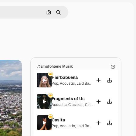
Nach Bild suchen
Suchen
Empfohlene Musik
Hierbabuena
Pop
,
Acoustic
,
Laid Back
,
Peaceful
,
Hopeful
,
Sent
Fragments of Us
Acoustic
,
Classical
,
Cinematic
,
Dramatic
,
Peacefu
Casita
Pop
,
Acoustic
,
Laid Back
,
Peaceful
,
Hopeful
,
Sent