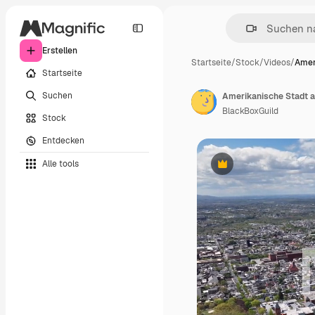
Erstellen
Startseite
/
Stock
/
Videos
/
Amer
Startseite
Suchen
BlackBoxGuild
Stock
Entdecken
Alle tools
Premium