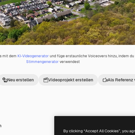
os mit dem
KI-Videogenerator
und füge erstaunliche Voiceovers hinzu, indem d
Stimmengenerator
verwendest
Neu erstellen
Videoprojekt erstellen
Als Referenz
h
Premium
Premium
By clicking “Accept All Cookies”, you ag