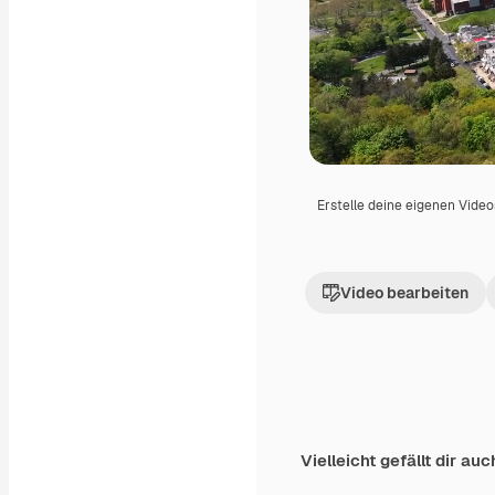
Erstelle deine eigenen Vide
Video bearbeiten
Vielleicht gefällt dir auc
Premium
Premium