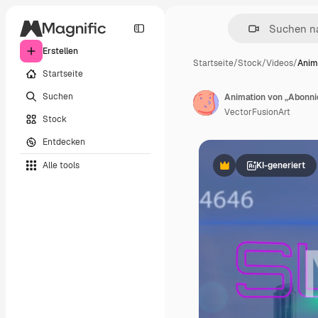
Erstellen
Startseite
/
Stock
/
Videos
/
Anim
Startseite
Suchen
Animation von „Abonni
VectorFusionArt
Stock
Entdecken
Alle tools
KI-generiert
Premium