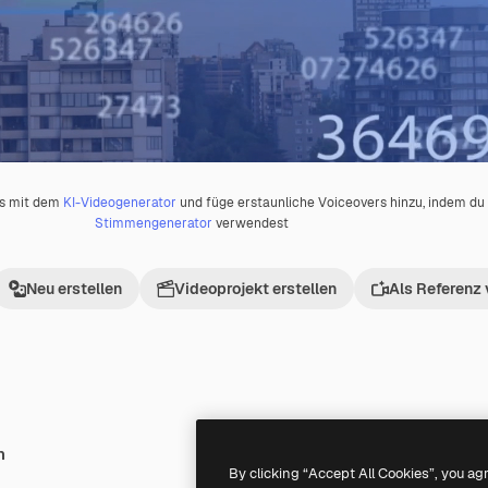
os mit dem
KI-Videogenerator
und füge erstaunliche Voiceovers hinzu, indem d
Stimmengenerator
verwendest
Neu erstellen
Videoprojekt erstellen
Als Referenz
h
Premium
Premium
Generiert von KI
By clicking “Accept All Cookies”, you ag