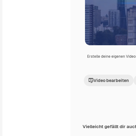
Erstelle deine eigenen Vide
Video bearbeiten
Vielleicht gefällt dir auc
Premium
Premium
Generiert von KI