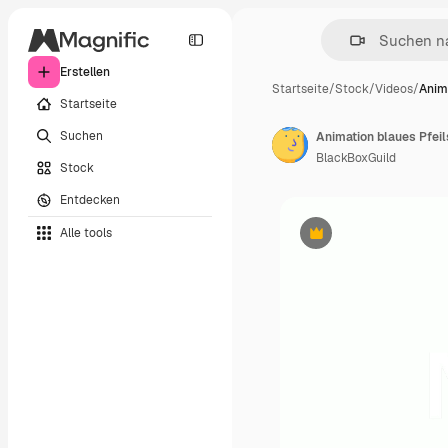
Erstellen
Startseite
/
Stock
/
Videos
/
Anim
Startseite
Suchen
Animation blaues Pfei
BlackBoxGuild
Stock
Entdecken
Alle tools
Premium