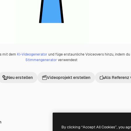
os mit dem
KI-Videogenerator
und füge erstaunliche Voiceovers hinzu, indem d
Stimmengenerator
verwendest
Neu erstellen
Videoprojekt erstellen
Als Referenz
h
Premium
Premium
By clicking “Accept All Cookies”, you ag