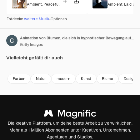
Ambient
,
Peaceful
Ambient
,
Laid Bac
Entdecke
weitere Musik
-Optionen
Animation von Blumen, die sich in hypnotischer Bewegung auf grauem Hintergrund drehen.
Getty Images
Vielleicht gefällt dir auch
Premium
Premium
Generiert von KI
Premium
Premium
Generiert v
Farben
Natur
modern
Kunst
Blume
Design
Die kreative Plattform, um deine beste Arbeit zu verwirklichen.
Mehr als 1 Million Abonnenten unter Kreativen, Unternehmen,
Agenturen und Studios.