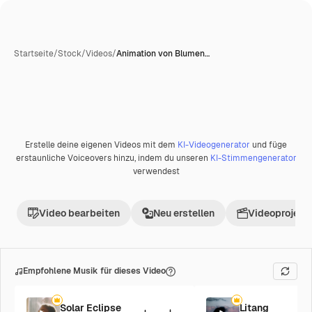
Startseite
/
Stock
/
Videos
/
Animation von Blumen…
Erstelle deine eigenen Videos mit dem
KI-Videogenerator
und füge
Premium
erstaunliche Voiceovers hinzu, indem du unseren
KI-Stimmengenerator
verwendest
Video bearbeiten
Neu erstellen
Videoprojekt 
Empfohlene Musik für dieses Video
Solar Eclipse
Litang