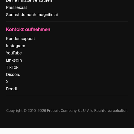
Deine Inhalte verkaufen
Pressesaal
Suchst du nach magnific.ai
Kontakt aufnehmen
Kundensupport
Instagram
YouTube
LinkedIn
TikTok
Discord
X
Reddit
Copyright © 2010-
2026
Freepik Company S.L.U.
Alle Rechte vorbehalten
.