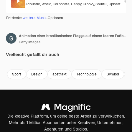
Acoustic
,
World
,
Corporate
,
Happy
,
Groovy
,
Soulful
,
Upbeat
Entdecke
weitere Musik
-Optionen
Animation einer brasilianischen Flagge auf einem leeren Fußballplatz in einem Sportstadion.
Getty Images
Vielleicht gefällt dir auch
Premium
Premium
Generiert von KI
Premium
Premium
Generiert v
Sport
Design
abstrakt
Technologie
Symbol
Il
Die kreative Plattform, um deine beste Arbeit zu verwirklichen.
Mehr als 1 Million Abonnenten unter Kreativen, Unternehmen,
Agenturen und Studios.