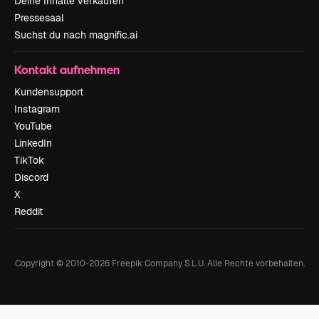
Deine Inhalte verkaufen
Pressesaal
Suchst du nach magnific.ai
Kontakt aufnehmen
Kundensupport
Instagram
YouTube
LinkedIn
TikTok
Discord
X
Reddit
Copyright © 2010-
2026
Freepik Company S.L.U.
Alle Rechte vorbehalten
.