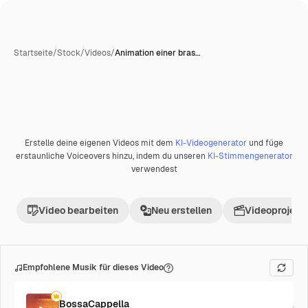
Startseite
/
Stock
/
Videos
/
Animation einer bras…
Erstelle deine eigenen Videos mit dem
KI-Videogenerator
und füge
Premium
erstaunliche Voiceovers hinzu, indem du unseren
KI-Stimmengenerator
verwendest
Video bearbeiten
Neu erstellen
Videoprojekt 
Empfohlene Musik für dieses Video
BossaCappella