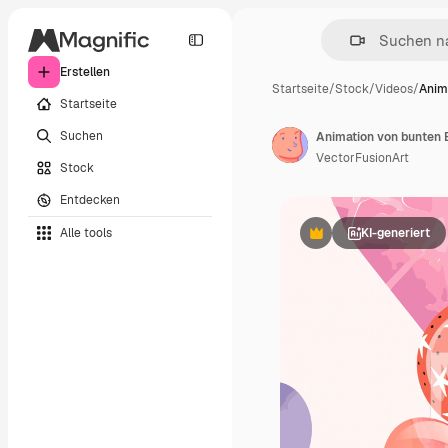
Erstellen
Startseite
/
Stock
/
Videos
/
Anim
Startseite
Suchen
Animation von bunten 
VectorFusionArt
Stock
Entdecken
Alle tools
KI-generiert
Premium