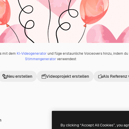
os mit dem
KI-Videogenerator
und füge erstaunliche Voiceovers hinzu, indem d
Stimmengenerator
verwendest
Neu erstellen
Videoprojekt erstellen
Als Referenz
h
Premium
Premium
Generiert von KI
By clicking “Accept All Cookies”, you ag