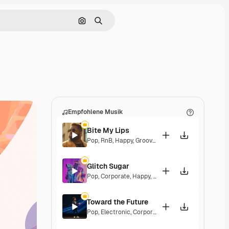
Nach Bild suchen
Suchen
Empfohlene Musik
Bite My Lips
Pop
,
RnB
,
Happy
,
Groovy
,
Soulful
,
Upbeat
Glitch Sugar
Pop
,
Corporate
,
Happy
,
Groovy
,
Upbeat
Toward the Future
Pop
,
Electronic
,
Corporate
,
Happy
,
Energetic