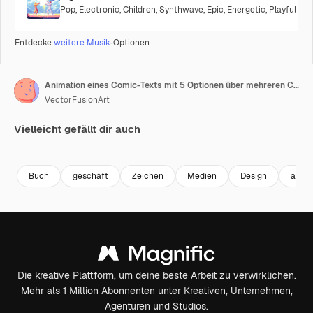
Pop
,
Electronic
,
Children
,
Synthwave
,
Epic
,
Energetic
,
Playful
Entdecke
weitere Musik
-Optionen
Animation eines Comic-Texts mit 5 Optionen über mehreren Comic-Sprechblasen mit Comic-Soundeffekten
VectorFusionArt
Vielleicht gefällt dir auch
Premium
Premium
Premium
Premium
Generiert v
Buch
geschäft
Zeichen
Medien
Design
abstr
Die kreative Plattform, um deine beste Arbeit zu verwirklichen.
Mehr als 1 Million Abonnenten unter Kreativen, Unternehmen,
Agenturen und Studios.