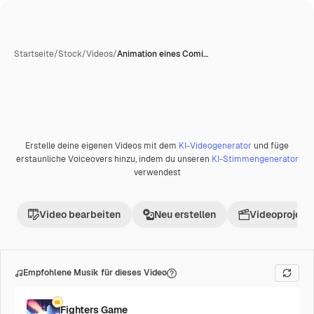
Startseite
/
Stock
/
Videos
/
Animation eines Comi…
KI-generiert
Erstelle deine eigenen Videos mit dem
KI-Videogenerator
und füge
Premium
erstaunliche Voiceovers hinzu, indem du unseren
KI-Stimmengenerator
verwendest
Video bearbeiten
Neu erstellen
Videoprojekt 
Empfohlene Musik für dieses Video
Fighters Game