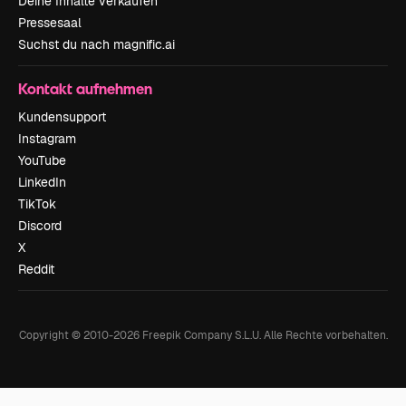
Deine Inhalte verkaufen
Pressesaal
Suchst du nach magnific.ai
Kontakt aufnehmen
Kundensupport
Instagram
YouTube
LinkedIn
TikTok
Discord
X
Reddit
Copyright © 2010-
2026
Freepik Company S.L.U.
Alle Rechte vorbehalten
.