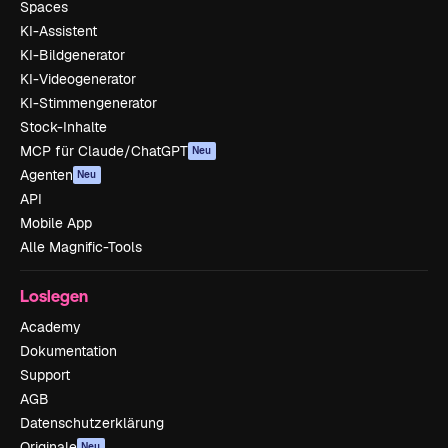
Spaces
KI-Assistent
KI-Bildgenerator
KI-Videogenerator
KI-Stimmengenerator
Stock-Inhalte
MCP für Claude/ChatGPT
Neu
Agenten
Neu
API
Mobile App
Alle Magnific-Tools
Loslegen
Academy
Dokumentation
Support
AGB
Datenschutzerklärung
Originale
Neu