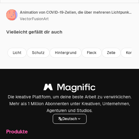
Animation von COVID-19-Zellen, die über mehreren Lichtpunkten im Hintergrund schweben
VectorFusionArt
Vielleicht gefällt dir auch
Premium
Premium
Generiert von KI
Premium
Premium
Generiert v
Licht
Schutz
Hintergrund
Fleck
Zelle
Konzep
Die kreative Plattform, um deine beste Arbeit zu verwirklichen.
Mehr als 1 Million Abonnenten unter Kreativen, Unternehmen,
Agenturen und Studios.
Deutsch
Produkte