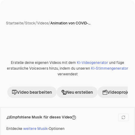
Startseite
/
Stock
/
Videos
/
Animation von COVID-…
KI-generiert
Erstelle deine eigenen Videos mit dem
KI-Videogenerator
und füge
Premium
erstaunliche Voiceovers hinzu, indem du unseren
KI-Stimmengenerator
verwendest
Video bearbeiten
Neu erstellen
Videoprojekt 
Empfohlene Musik für dieses Video
Entdecke
weitere Musik
-Optionen