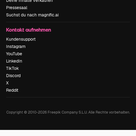
Deine Inhalte verkaufen
Pressesaal
Suchst du nach magnific.ai
Kontakt aufnehmen
Kundensupport
Instagram
YouTube
LinkedIn
TikTok
Discord
X
Reddit
Copyright © 2010-
2026
Freepik Company S.L.U.
Alle Rechte vorbehalten
.