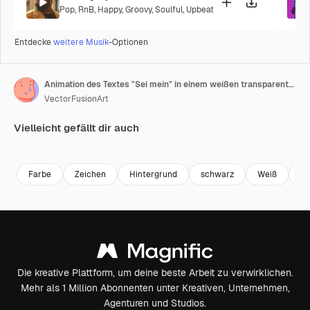
Pop
,
RnB
,
Happy
,
Groovy
,
Soulful
,
Upbeat
Entdecke
weitere Musik
-Optionen
Animation des Textes "Sei mein" in einem weißen transparenten Kasten über einer goldenen Schleife auf schwarzem Hintergrund
VectorFusionArt
Vielleicht gefällt dir auch
Premium
Premium
Generiert von KI
Premium
Premium
Farbe
Zeichen
Hintergrund
schwarz
Weiß
Ur
Die kreative Plattform, um deine beste Arbeit zu verwirklichen.
Mehr als 1 Million Abonnenten unter Kreativen, Unternehmen,
Agenturen und Studios.