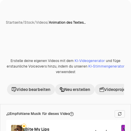
Startseite
/
Stock
/
Videos
/
Animation des Textes…
KI-generiert
Erstelle deine eigenen Videos mit dem
KI-Videogenerator
und füge
Premium
erstaunliche Voiceovers hinzu, indem du unseren
KI-Stimmengenerator
verwendest
Video bearbeiten
Neu erstellen
Videoprojekt 
Empfohlene Musik für dieses Video
Bite My Lips