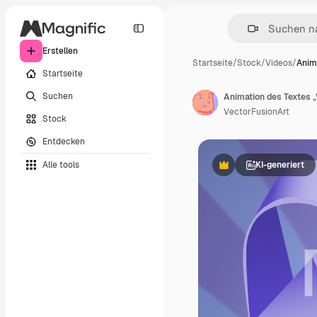
Erstellen
Startseite
/
Stock
/
Videos
/
Anim
Startseite
Suchen
VectorFusionArt
Stock
Entdecken
Alle tools
KI-generiert
Premium