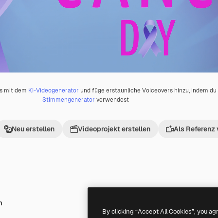
os mit dem
KI-Videogenerator
und füge erstaunliche Voiceovers hinzu, indem d
Stimmengenerator
verwendest
Neu erstellen
Videoprojekt erstellen
Als Referenz
h
Premium
Premium
Generiert von KI
By clicking “Accept All Cookies”, you ag