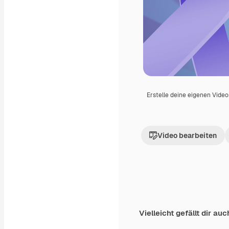
Erstelle deine eigenen Vide
Video bearbeiten
Vielleicht gefällt dir auc
Premium
Premium
Generiert von KI