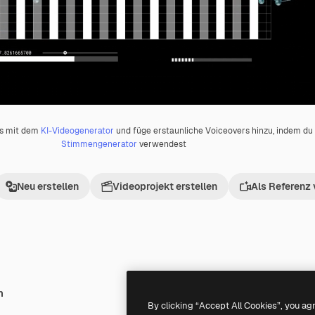
os mit dem
KI-Videogenerator
und füge erstaunliche Voiceovers hinzu, indem d
Stimmengenerator
verwendest
Neu erstellen
Videoprojekt erstellen
Als Referenz
h
Premium
Premium
By clicking “Accept All Cookies”, you ag