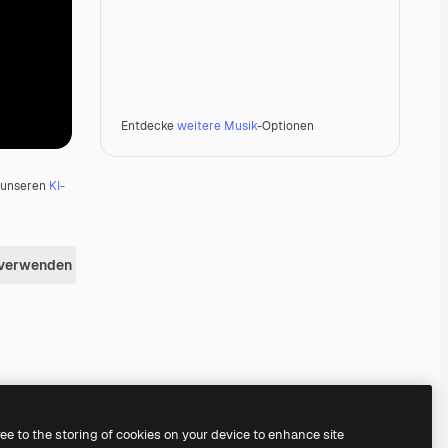
Entdecke
weitere Musik
-Optionen
u unseren
KI-
 verwenden
Premium
Premium
Premium
Premium
ree to the storing of cookies on your device to enhance site