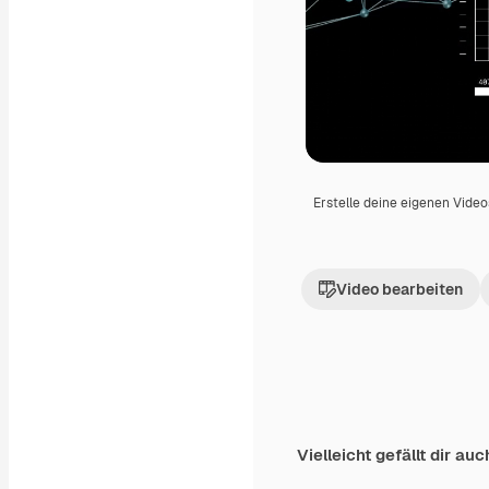
Erstelle deine eigenen Vide
Video bearbeiten
Vielleicht gefällt dir auc
Premium
Premium
Generiert von KI