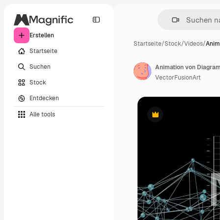
Erstellen
Startseite
/
Stock
/
Videos
/
Anim
Startseite
Suchen
VectorFusionArt
Stock
Entdecken
Alle tools
Premium