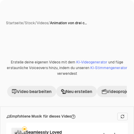
Startseite
/
Stock
/
Videos
/
Animation von drei c…
KI-generiert
Erstelle deine eigenen Videos mit dem
KI-Videogenerator
und füge
Premium
erstaunliche Voiceovers hinzu, indem du unseren
KI-Stimmengenerator
verwendest
Video bearbeiten
Neu erstellen
Videoprojekt 
Empfohlene Musik für dieses Video
Seamlessly Loved