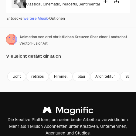
Classical
,
Cinematic
,
Peaceful
,
Sentimental
Entdecke
weitere Musik
-Optionen
Animation von drei christlichen Kreuzen über einer Landschaft mit leuchtender Sonne am orangefarbenen Himmel
VectorFusionArt
Vielleicht gefällt dir auch
Premium
Premium
Generiert von KI
Premium
Premium
Generiert v
Licht
religiös
Himmel
blau
Architektur
Sonn
Die kreative Plattform, um deine beste Arbeit zu verwirklichen.
Mehr als 1 Million Abonnenten unter Kreativen, Unternehmen,
Agenturen und Studios.