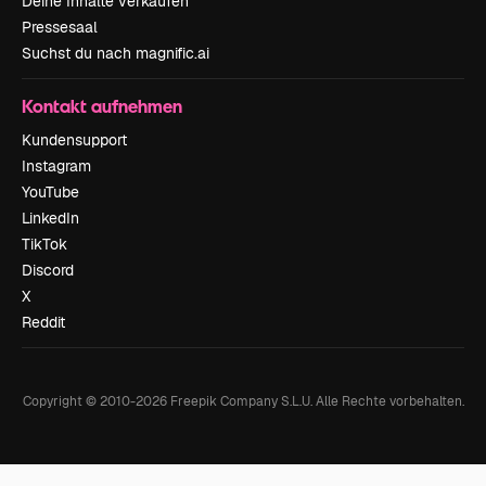
Deine Inhalte verkaufen
Pressesaal
Suchst du nach magnific.ai
Kontakt aufnehmen
Kundensupport
Instagram
YouTube
LinkedIn
TikTok
Discord
X
Reddit
Copyright © 2010-
2026
Freepik Company S.L.U.
Alle Rechte vorbehalten
.