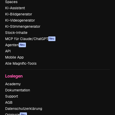
Spaces
KI-Assistent
KI-Bildgenerator
KI-Videogenerator
KI-Stimmengenerator
Stock-Inhalte
MCP für Claude/ChatGPT
Neu
Agenten
Neu
API
Mobile App
Alle Magnific-Tools
Loslegen
Academy
Dokumentation
Support
AGB
Datenschutzerklärung
Originale
Neu