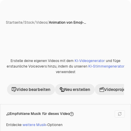
Startseite
/
Stock
/
Videos
/
Animation von Emoji-…
KI-generiert
Erstelle deine eigenen Videos mit dem
KI-Videogenerator
und füge
Premium
erstaunliche Voiceovers hinzu, indem du unseren
KI-Stimmengenerator
verwendest
Video bearbeiten
Neu erstellen
Videoprojekt 
Empfohlene Musik für dieses Video
Entdecke
weitere Musik
-Optionen