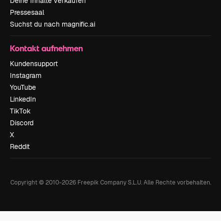
Deine Inhalte verkaufen
Pressesaal
Suchst du nach magnific.ai
Kontakt aufnehmen
Kundensupport
Instagram
YouTube
LinkedIn
TikTok
Discord
X
Reddit
Copyright © 2010-
2026
Freepik Company S.L.U.
Alle Rechte vorbehalten
.