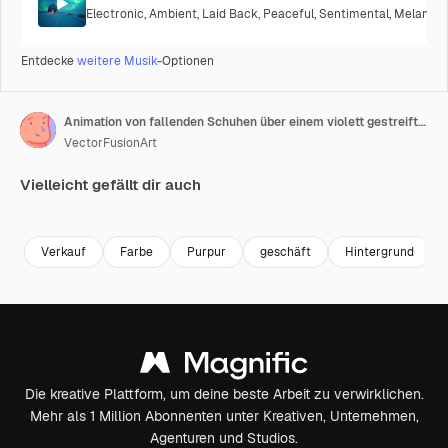
Electronic
,
Ambient
,
Laid Back
,
Peaceful
,
Sentimental
,
Melancho
Entdecke
weitere Musik
-Optionen
Animation von fallenden Schuhen über einem violett gestreiften Hintergrund
VectorFusionArt
Vielleicht gefällt dir auch
Premium
Premium
Generiert von KI
Premium
Premium
Generiert v
Verkauf
Farbe
Purpur
geschäft
Hintergrund
Die kreative Plattform, um deine beste Arbeit zu verwirklichen.
Mehr als 1 Million Abonnenten unter Kreativen, Unternehmen,
Agenturen und Studios.