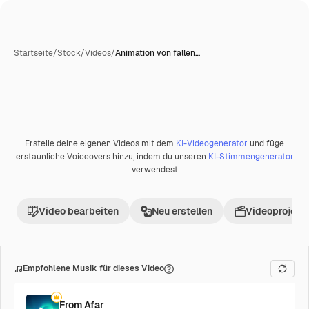
Startseite
/
Stock
/
Videos
/
Animation von fallen…
KI-generiert
Erstelle deine eigenen Videos mit dem
KI-Videogenerator
und füge
Premium
erstaunliche Voiceovers hinzu, indem du unseren
KI-Stimmengenerator
verwendest
Video bearbeiten
Neu erstellen
Videoprojekt 
Empfohlene Musik für dieses Video
From Afar