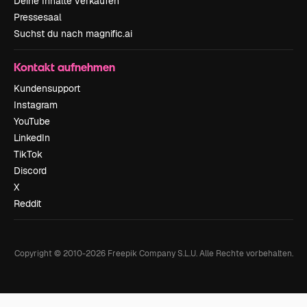
Deine Inhalte verkaufen
Pressesaal
Suchst du nach magnific.ai
Kontakt aufnehmen
Kundensupport
Instagram
YouTube
LinkedIn
TikTok
Discord
X
Reddit
Copyright © 2010-
2026
Freepik Company S.L.U.
Alle Rechte vorbehalten
.