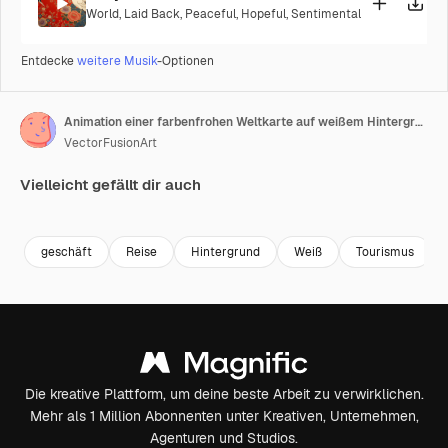
World
,
Laid Back
,
Peaceful
,
Hopeful
,
Sentimental
Entdecke
weitere Musik
-Optionen
Animation einer farbenfrohen Weltkarte auf weißem Hintergrund
VectorFusionArt
Vielleicht gefällt dir auch
Premium
Premium
Generiert von KI
Premium
Premium
Generiert v
geschäft
Reise
Hintergrund
Weiß
Tourismus
Die kreative Plattform, um deine beste Arbeit zu verwirklichen.
Mehr als 1 Million Abonnenten unter Kreativen, Unternehmen,
Agenturen und Studios.