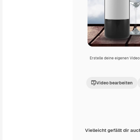
Erstelle deine eigenen Vide
Video bearbeiten
Vielleicht gefällt dir auc
Premium
Premium
Generiert von KI