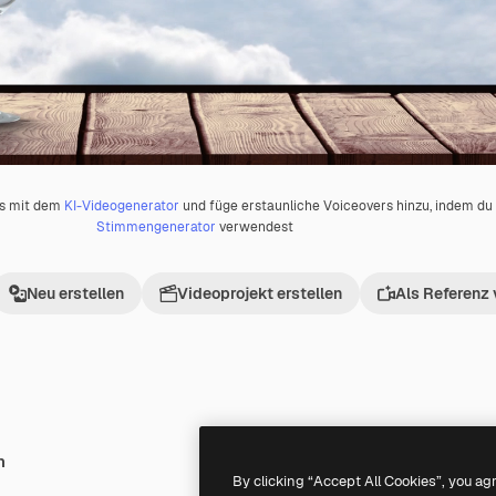
os mit dem
KI-Videogenerator
und füge erstaunliche Voiceovers hinzu, indem d
Stimmengenerator
verwendest
Neu erstellen
Videoprojekt erstellen
Als Referenz
h
Premium
Premium
Generiert von KI
By clicking “Accept All Cookies”, you ag