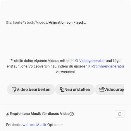
Startseite
/
Stock
/
Videos
/
Animation von Flasch…
KI-generiert
Erstelle deine eigenen Videos mit dem
KI-Videogenerator
und füge
Premium
erstaunliche Voiceovers hinzu, indem du unseren
KI-Stimmengenerator
verwendest
Video bearbeiten
Neu erstellen
Videoprojekt 
Empfohlene Musik für dieses Video
Entdecke
weitere Musik
-Optionen