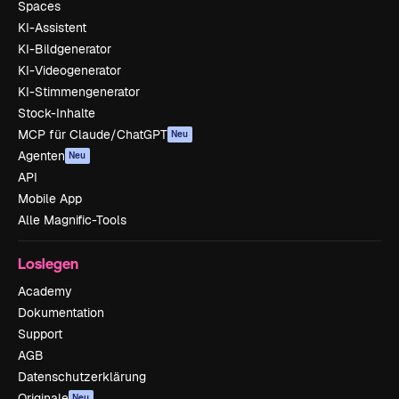
Spaces
KI-Assistent
KI-Bildgenerator
KI-Videogenerator
KI-Stimmengenerator
Stock-Inhalte
MCP für Claude/ChatGPT
Neu
Agenten
Neu
API
Mobile App
Alle Magnific-Tools
Loslegen
Academy
Dokumentation
Support
AGB
Datenschutzerklärung
Originale
Neu