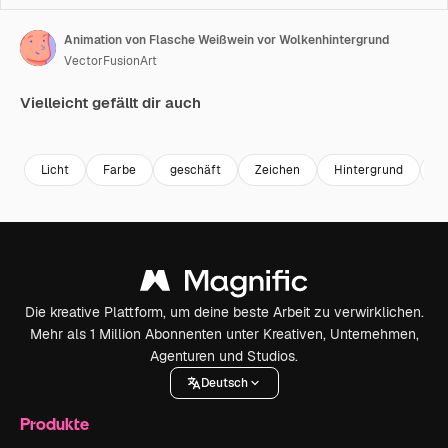
Animation von Flasche Weißwein vor Wolkenhintergrund
VectorFusionArt
Vielleicht gefällt dir auch
Premium
Premium
Generiert von KI
Premium
Premium
Generiert v
Licht
Farbe
geschäft
Zeichen
Hintergrund
T
Die kreative Plattform, um deine beste Arbeit zu verwirklichen.
Mehr als 1 Million Abonnenten unter Kreativen, Unternehmen,
Agenturen und Studios.
Deutsch
Produkte