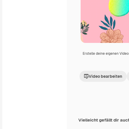
Erstelle deine eigenen Vide
Video bearbeiten
Vielleicht gefällt dir auc
Premium
Premium
Generiert von KI