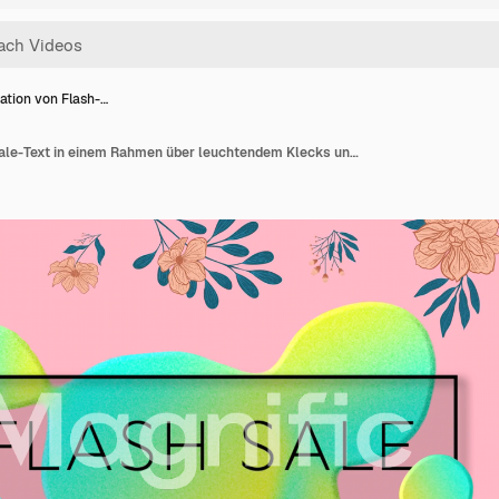
ation von Flash-…
Animation von Flash-Sale-Text in einem Rahmen über leuchtendem Klecks und Blumen auf rosafarbenem Hintergrund