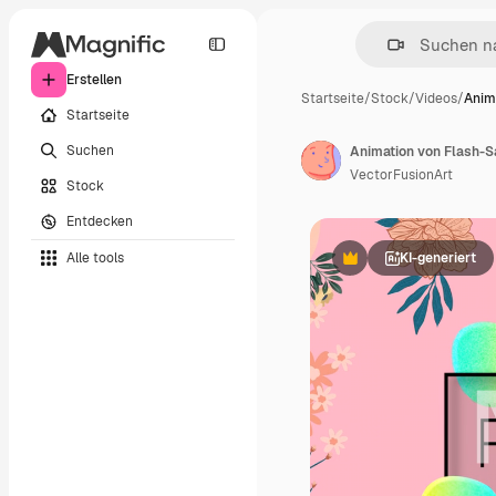
Erstellen
Startseite
/
Stock
/
Videos
/
Anim
Startseite
Suchen
VectorFusionArt
Stock
Entdecken
Alle tools
KI-generiert
Premium