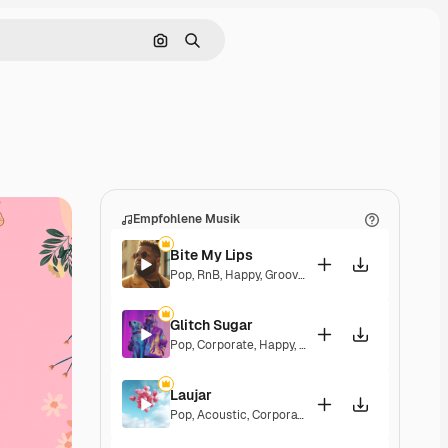
Nach Bild suchen
Suchen
Empfohlene Musik
Bite My Lips
Pop
,
RnB
,
Happy
,
Groovy
,
Soulful
,
Upbeat
Glitch Sugar
Pop
,
Corporate
,
Happy
,
Groovy
,
Upbeat
Laujar
Pop
,
Acoustic
,
Corporate
,
Happy
,
Hopeful
,
Sentim