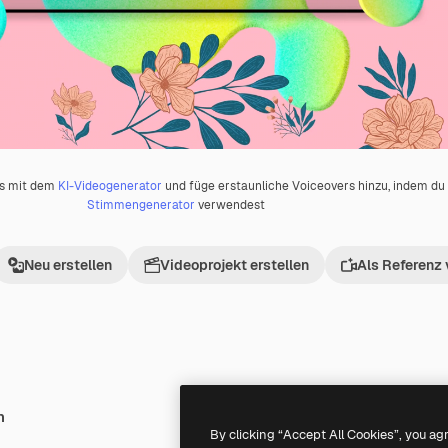
os mit dem
KI-Videogenerator
und füge erstaunliche Voiceovers hinzu, indem d
Stimmengenerator
verwendest
Neu erstellen
Videoprojekt erstellen
Als Referenz
h
Premium
Premium
Generiert von KI
By clicking “Accept All Cookies”, you ag