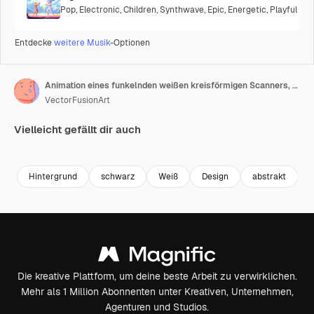
Pop
,
Electronic
,
Children
,
Synthwave
,
Epic
,
Energetic
,
Playful
Entdecke
weitere Musik
-Optionen
Animation eines funkelnden weißen kreisförmigen Scanners, der sich auf schwarzem Hintergrund dreht
VectorFusionArt
Vielleicht gefällt dir auch
Premium
Premium
Generiert von KI
Premium
Premium
Hintergrund
schwarz
Weiß
Design
abstrakt
f
Die kreative Plattform, um deine beste Arbeit zu verwirklichen.
Mehr als 1 Million Abonnenten unter Kreativen, Unternehmen,
Agenturen und Studios.