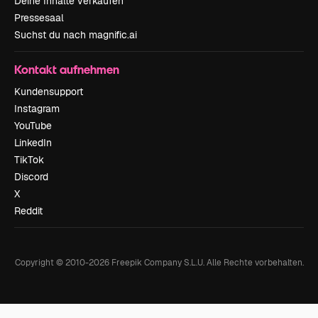
Deine Inhalte verkaufen
Pressesaal
Suchst du nach magnific.ai
Kontakt aufnehmen
Kundensupport
Instagram
YouTube
LinkedIn
TikTok
Discord
X
Reddit
Copyright © 2010-
2026
Freepik Company S.L.U.
Alle Rechte vorbehalten
.