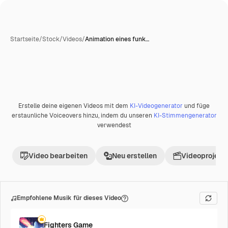
Startseite
/
Stock
/
Videos
/
Animation eines funk…
KI-generiert
Erstelle deine eigenen Videos mit dem
KI-Videogenerator
und füge
Premium
erstaunliche Voiceovers hinzu, indem du unseren
KI-Stimmengenerator
verwendest
Video bearbeiten
Neu erstellen
Videoprojekt 
Empfohlene Musik für dieses Video
Fighters Game