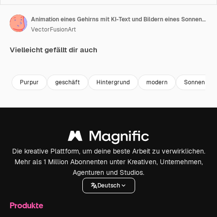
Animation eines Gehirns mit KI-Text und Bildern eines Sonnenuntergangs auf lila Hintergrund
VectorFusionArt
Vielleicht gefällt dir auch
Premium
Premium
Generiert von KI
Premium
Premium
Generiert v
Purpur
geschäft
Hintergrund
modern
Sonnenunte
Die kreative Plattform, um deine beste Arbeit zu verwirklichen.
Mehr als 1 Million Abonnenten unter Kreativen, Unternehmen,
Agenturen und Studios.
Deutsch
Produkte