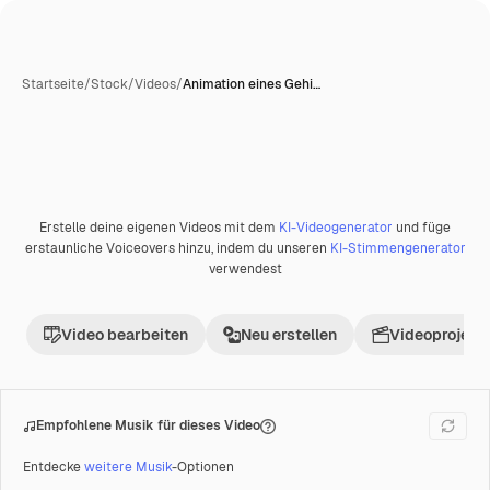
Startseite
/
Stock
/
Videos
/
Animation eines Gehi…
KI-generiert
Erstelle deine eigenen Videos mit dem
KI-Videogenerator
und füge
Premium
erstaunliche Voiceovers hinzu, indem du unseren
KI-Stimmengenerator
verwendest
Video bearbeiten
Neu erstellen
Videoprojekt 
Empfohlene Musik für dieses Video
Entdecke
weitere Musik
-Optionen