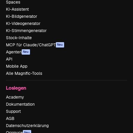
Spaces
KI-Assistent
KI-Bildgenerator
KI-Videogenerator
KI-Stimmengenerator
Stock-Inhalte
MCP für Claude/ChatGPT
Neu
Agenten
Neu
API
Mobile App
Alle Magnific-Tools
Loslegen
Academy
Dokumentation
Support
AGB
Datenschutzerklärung
Originale
Neu