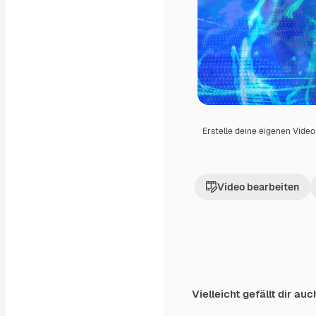
Erstelle deine eigenen Vide
Video bearbeiten
Vielleicht gefällt dir auc
Premium
Premium
Generiert von KI