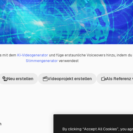
os mit dem
KI-Videogenerator
und füge erstaunliche Voiceovers hinzu, indem d
Stimmengenerator
verwendest
Neu erstellen
Videoprojekt erstellen
Als Referenz
h
Premium
Premium
Generiert von KI
By clicking “Accept All Cookies”, you ag