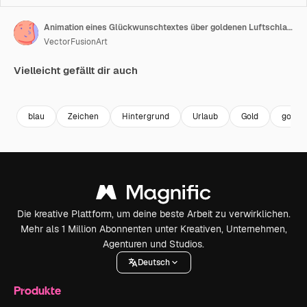
Animation eines Glückwunschtextes über goldenen Luftschlangen auf blauem Hintergrund.
VectorFusionArt
Vielleicht gefällt dir auch
Premium
Premium
Premium
Premium
blau
Zeichen
Hintergrund
Urlaub
Gold
golde
Die kreative Plattform, um deine beste Arbeit zu verwirklichen.
Mehr als 1 Million Abonnenten unter Kreativen, Unternehmen,
Agenturen und Studios.
Deutsch
Produkte