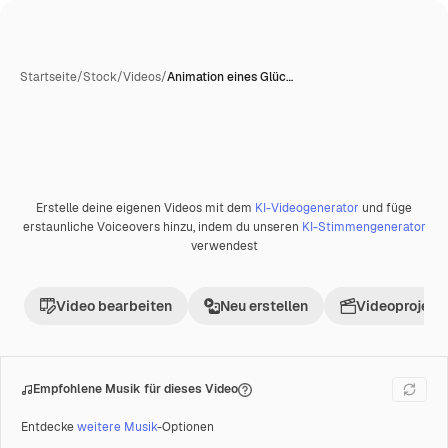
Startseite
/
Stock
/
Videos
/
Animation eines Glüc…
KI-generiert
Erstelle deine eigenen Videos mit dem
KI-Videogenerator
und füge
Premium
erstaunliche Voiceovers hinzu, indem du unseren
KI-Stimmengenerator
verwendest
Video bearbeiten
Neu erstellen
Videoprojekt 
Empfohlene Musik für dieses Video
Entdecke
weitere Musik
-Optionen