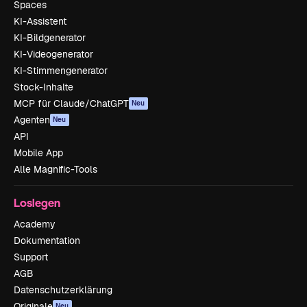
Spaces
KI-Assistent
KI-Bildgenerator
KI-Videogenerator
KI-Stimmengenerator
Stock-Inhalte
MCP für Claude/ChatGPT
Neu
Agenten
Neu
API
Mobile App
Alle Magnific-Tools
Loslegen
Academy
Dokumentation
Support
AGB
Datenschutzerklärung
Originale
Neu