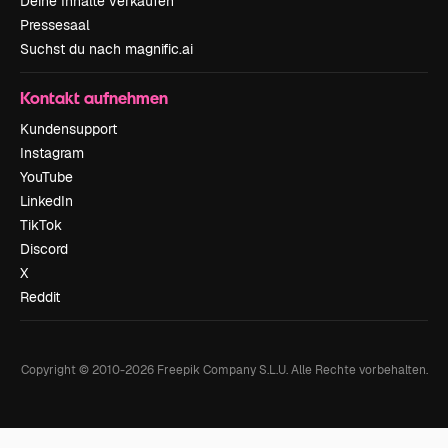
Deine Inhalte verkaufen
Pressesaal
Suchst du nach magnific.ai
Kontakt aufnehmen
Kundensupport
Instagram
YouTube
LinkedIn
TikTok
Discord
X
Reddit
Copyright © 2010-
2026
Freepik Company S.L.U.
Alle Rechte vorbehalten
.