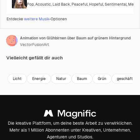
Pop
,
Acoustic
,
Laid Back
,
Peaceful
,
Hopeful
,
Sentimental
,
Melanc
Entdecke
weitere Musik
-Optionen
Animation von Glühbirnen über Baum auf grünem Hintergrund
VectorFusionArt
Vielleicht gefällt dir auch
Premium
Premium
Generiert von KI
Premium
Premium
Generiert v
Licht
Energie
Natur
Baum
Grün
geschäft
Die kreative Plattform, um deine beste Arbeit zu verwirklichen.
Mehr als 1 Million Abonnenten unter Kreativen, Unternehmen,
Agenturen und Studios.