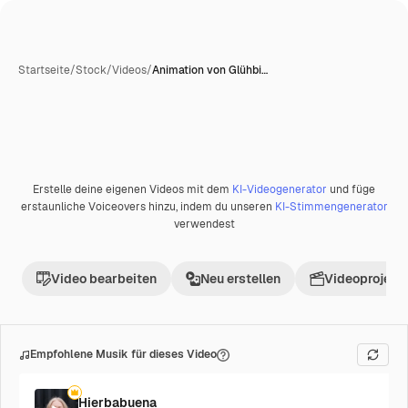
Startseite
/
Stock
/
Videos
/
Animation von Glühbi…
KI-generiert
Erstelle deine eigenen Videos mit dem
KI-Videogenerator
und füge
Premium
erstaunliche Voiceovers hinzu, indem du unseren
KI-Stimmengenerator
verwendest
Video bearbeiten
Neu erstellen
Videoprojekt 
Empfohlene Musik für dieses Video
Hierbabuena