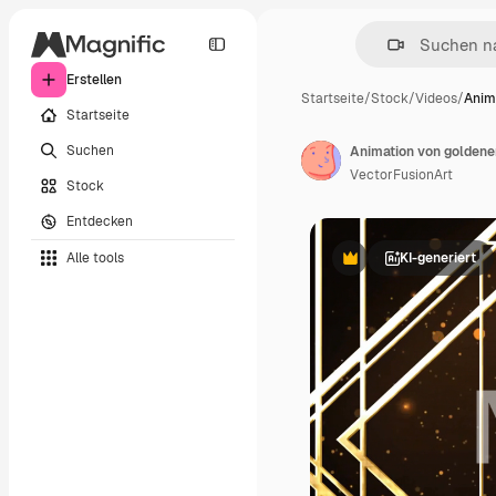
Erstellen
Startseite
/
Stock
/
Videos
/
Anim
Startseite
Suchen
Animation von golden
VectorFusionArt
Stock
Entdecken
Alle tools
KI-generiert
Premium