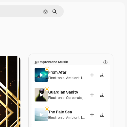
Nach Bild suchen
Suchen
Empfohlene Musik
From Afar
Electronic
,
Ambient
,
Laid Back
,
Peaceful
,
Sentime
Guardian Sanity
Electronic
,
Corporate
,
Dramatic
,
Energetic
,
Peace
The Pale Sea
Electronic
,
Ambient
,
Laid Back
,
Peaceful
,
Playful
,