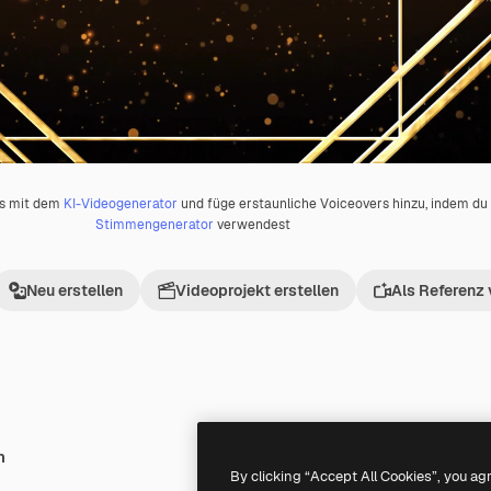
os mit dem
KI-Videogenerator
und füge erstaunliche Voiceovers hinzu, indem d
Stimmengenerator
verwendest
Neu erstellen
Videoprojekt erstellen
Als Referenz
h
Premium
Premium
Generiert von KI
By clicking “Accept All Cookies”, you ag