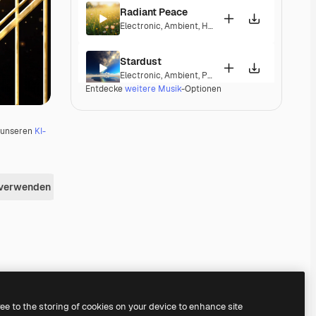
Radiant Peace
Electronic
,
Ambient
,
Happy
,
Peaceful
Stardust
Electronic
,
Ambient
,
Peaceful
,
Soulful
Entdecke
weitere Musik
-Optionen
Ozone
Electronic
,
Ambient
,
Corporate
,
Laid Back
,
Peacef
u unseren
KI-
Ordel
Electronic
,
Ambient
,
Laid Back
,
Peaceful
,
Hopeful
 verwenden
Nebula Nights
Electronic
,
Ambient
,
Peaceful
Londonderry Air
Electronic
,
Lounge
,
Ambient
,
Laid Back
,
Peaceful
Premium
Premium
Generiert von KI
Premium
Premium
Generiert von KI
ree to the storing of cookies on your device to enhance site