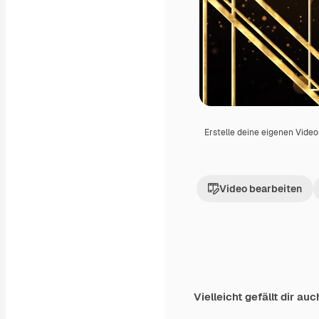
Erstelle deine eigenen Vide
Video bearbeiten
Vielleicht gefällt dir auc
Premium
Premium