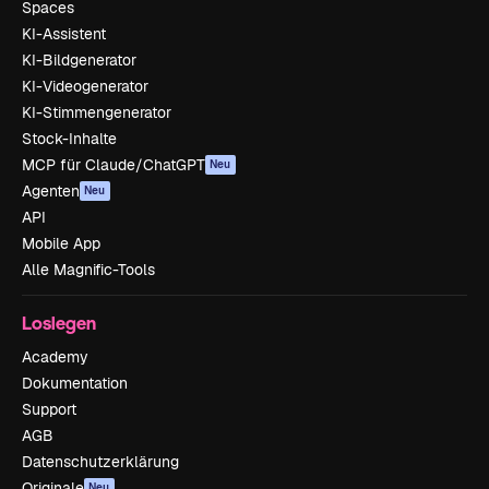
Spaces
KI-Assistent
KI-Bildgenerator
KI-Videogenerator
KI-Stimmengenerator
Stock-Inhalte
MCP für Claude/ChatGPT
Neu
Agenten
Neu
API
Mobile App
Alle Magnific-Tools
Loslegen
Academy
Dokumentation
Support
AGB
Datenschutzerklärung
Originale
Neu