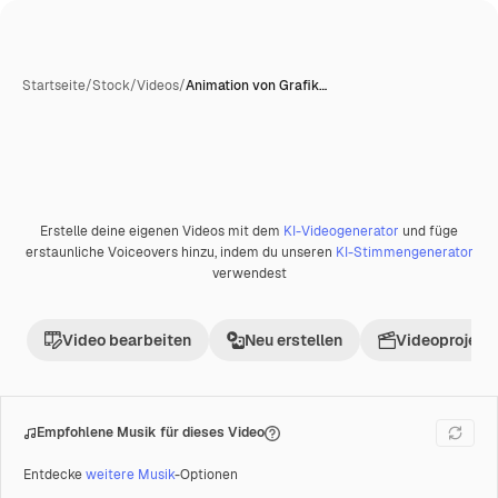
Startseite
/
Stock
/
Videos
/
Animation von Grafik…
Erstelle deine eigenen Videos mit dem
KI-Videogenerator
und füge
Premium
erstaunliche Voiceovers hinzu, indem du unseren
KI-Stimmengenerator
verwendest
Video bearbeiten
Neu erstellen
Videoprojekt 
Empfohlene Musik für dieses Video
Entdecke
weitere Musik
-Optionen