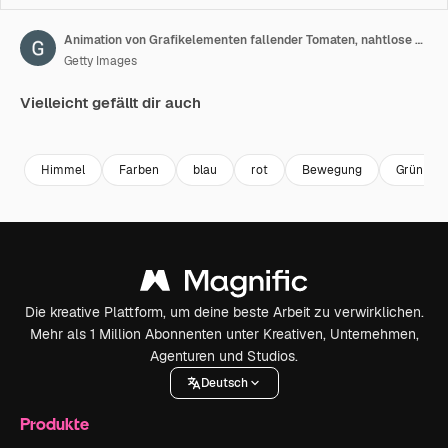
Animation von Grafikelementen fallender Tomaten, nahtlose Schleife, Bluescreen-Chroma-Key.
Getty Images
Vielleicht gefällt dir auch
Premium
Premium
Premium
Premium
Himmel
Farben
blau
rot
Bewegung
Grün
Die kreative Plattform, um deine beste Arbeit zu verwirklichen.
Mehr als 1 Million Abonnenten unter Kreativen, Unternehmen,
Agenturen und Studios.
Deutsch
Produkte