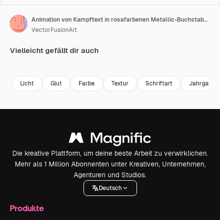
Animation von Kampftext in rosafarbenen Metallic-Buchstaben über leuchtenden gelben Scheinwerfern
VectorFusionArt
Vielleicht gefällt dir auch
Premium
Premium
Generiert von KI
Premium
Premium
Generiert v
Licht
Glut
Farbe
Textur
Schriftart
Jahrgang
Die kreative Plattform, um deine beste Arbeit zu verwirklichen.
Mehr als 1 Million Abonnenten unter Kreativen, Unternehmen,
Agenturen und Studios.
Deutsch
Produkte