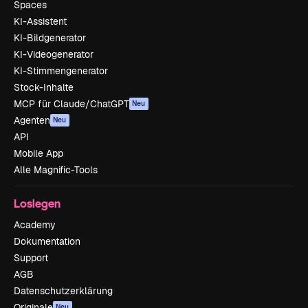
Spaces
KI-Assistent
KI-Bildgenerator
KI-Videogenerator
KI-Stimmengenerator
Stock-Inhalte
MCP für Claude/ChatGPT
Neu
Agenten
Neu
API
Mobile App
Alle Magnific-Tools
Loslegen
Academy
Dokumentation
Support
AGB
Datenschutzerklärung
Originale
Neu