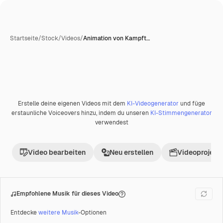
Startseite
/
Stock
/
Videos
/
Animation von Kampft…
KI-generiert
Erstelle deine eigenen Videos mit dem
KI-Videogenerator
und füge
Premium
erstaunliche Voiceovers hinzu, indem du unseren
KI-Stimmengenerator
verwendest
Video bearbeiten
Neu erstellen
Videoprojekt 
Empfohlene Musik für dieses Video
Entdecke
weitere Musik
-Optionen