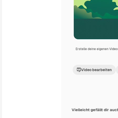
Erstelle deine eigenen Vide
Video bearbeiten
Vielleicht gefällt dir auc
Premium
Premium
Generiert von KI