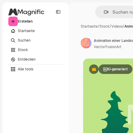
Erstellen
Startseite
/
Stock
/
Videos
/
Anim
Startseite
Suchen
Animation einer Lands
VectorFusionArt
Stock
Entdecken
Alle tools
KI-generiert
Premium