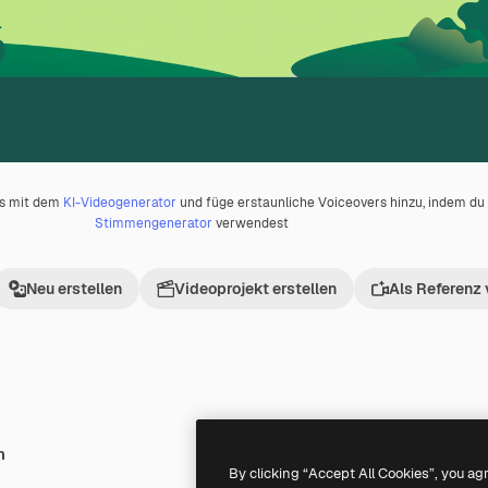
os mit dem
KI-Videogenerator
und füge erstaunliche Voiceovers hinzu, indem d
Stimmengenerator
verwendest
Neu erstellen
Videoprojekt erstellen
Als Referenz
h
Premium
Premium
By clicking “Accept All Cookies”, you ag