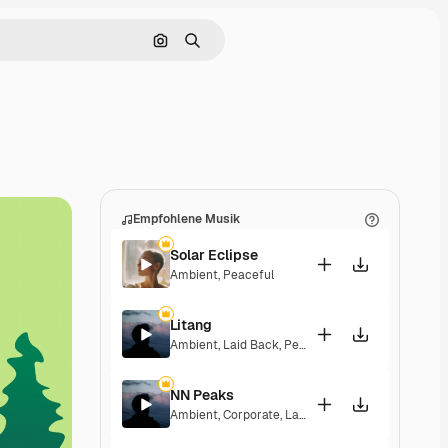
Nach Bild suchen
Suchen
Empfohlene Musik
Solar Eclipse
Ambient
,
Peaceful
Litang
Ambient
,
Laid Back
,
Peaceful
,
Hopeful
NN Peaks
Ambient
,
Corporate
,
Laid Back
,
Peaceful
,
Hopeful