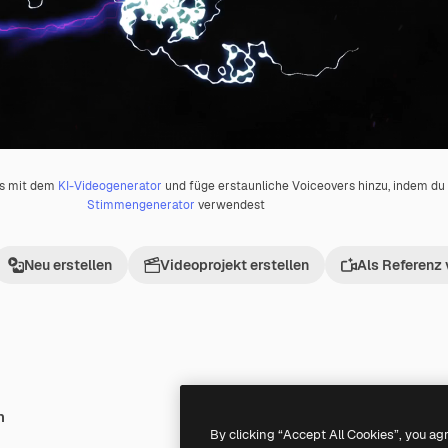
os mit dem
KI-Videogenerator
und füge erstaunliche Voiceovers hinzu, indem d
Stimmengenerator
verwendest
Neu erstellen
Videoprojekt erstellen
Als Referenz
h
Premium
Premium
By clicking “Accept All Cookies”, you ag