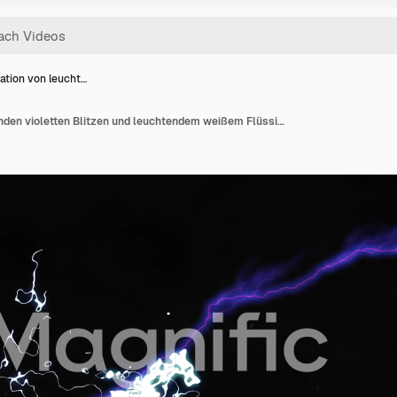
ation von leucht…
Animation von leuchtenden violetten Blitzen und leuchtendem weißem Flüssigkeitslicht auf schwarzem Hintergrund