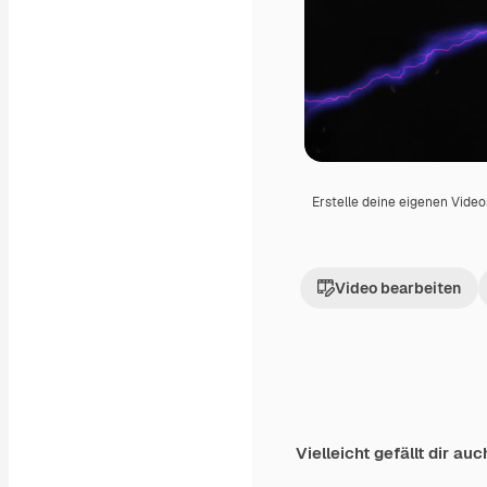
Erstelle deine eigenen Vide
Video bearbeiten
Vielleicht gefällt dir auc
Premium
Premium
Generiert von KI