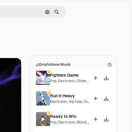
Nach Bild suchen
Suchen
Empfohlene Musik
Fighters Game
Pop
,
Electronic
,
Children
,
Synthwave
,
Epic
,
Energe
Run It Heavy
Electronic
,
Hip Hop
,
Corporate
,
Epic
,
Energetic
Ready to Win
Pop
,
Electronic
,
World
,
Epic
,
Groovy
,
Energetic
,
Pla