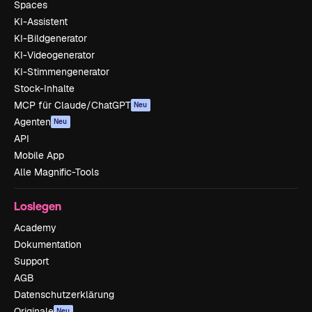
Spaces
KI-Assistent
KI-Bildgenerator
KI-Videogenerator
KI-Stimmengenerator
Stock-Inhalte
MCP für Claude/ChatGPT
Neu
Agenten
Neu
API
Mobile App
Alle Magnific-Tools
Loslegen
Academy
Dokumentation
Support
AGB
Datenschutzerklärung
Originale
Neu