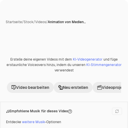
Startseite
/
Stock
/
Videos
/
Animation von Medien…
KI-generiert
Erstelle deine eigenen Videos mit dem
KI-Videogenerator
und füge
Premium
erstaunliche Voiceovers hinzu, indem du unseren
KI-Stimmengenerator
verwendest
Video bearbeiten
Neu erstellen
Videoprojekt 
Empfohlene Musik für dieses Video
Entdecke
weitere Musik
-Optionen