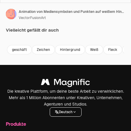
Animation von Mediensymbolen und Punkten auf weißem Hintergrund.
VectorFusionArt
Vielleicht gefällt dir auch
Premium
Premium
Generiert von KI
Premium
Premium
Generiert v
geschäft
Zeichen
Hintergrund
Weiß
Fleck
M
Die kreative Plattform, um deine beste Arbeit zu verwirklichen.
Mehr als 1 Million Abonnenten unter Kreativen, Unternehmen,
Agenturen und Studios.
Deutsch
Produkte