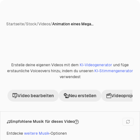
Startseite
/
Stock
/
Videos
/
Animation eines Mega…
KI-generiert
Erstelle deine eigenen Videos mit dem
KI-Videogenerator
und füge
Premium
erstaunliche Voiceovers hinzu, indem du unseren
KI-Stimmengenerator
verwendest
Video bearbeiten
Neu erstellen
Videoprojekt 
Empfohlene Musik für dieses Video
Entdecke
weitere Musik
-Optionen