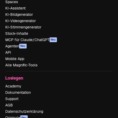
Spaces
KI-Assistent
KI-Bildgenerator
KI-Videogenerator
KI-Stimmengenerator
Stock-Inhalte
MCP für Claude/ChatGPT
Neu
Agenten
Neu
API
Mobile App
Alle Magnific-Tools
Loslegen
Academy
Dokumentation
Support
AGB
Datenschutzerklärung
Originale
Neu