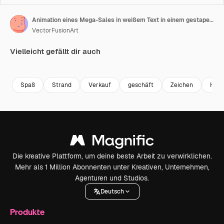
Animation eines Mega-Sales in weißem Text in einem gestapelten Fenster, mit glücklicher Mehrgenerationenfamilie am Strand
VectorFusionArt
Vielleicht gefällt dir auch
Premium
Premium
Generiert von KI
Premium
Premium
Generiert v
Spaß
Strand
Verkauf
geschäft
Zeichen
Hint
Die kreative Plattform, um deine beste Arbeit zu verwirklichen.
Mehr als 1 Million Abonnenten unter Kreativen, Unternehmen,
Agenturen und Studios.
Deutsch
Produkte