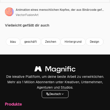
Animation eines menschlichen Kopfes, der aus Binärcode geformt ist und vor blauem Hintergrund rotiert.
VectorFusionArt
Vielleicht gefällt dir auch
Premium
Premium
Generiert von KI
Premium
Premium
Generiert v
blau
geschäft
Zeichen
Hintergrund
Design
a
Die kreative Plattform, um deine beste Arbeit zu verwirklichen.
Mehr als 1 Million Abonnenten unter Kreativen, Unternehmen,
Agenturen und Studios.
Deutsch
Produkte