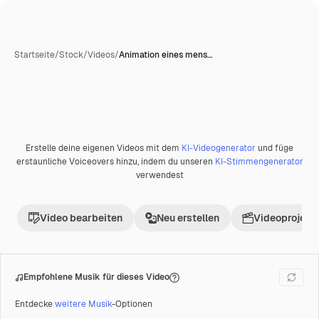
Startseite
/
Stock
/
Videos
/
Animation eines mens…
KI-generiert
Erstelle deine eigenen Videos mit dem
KI-Videogenerator
und füge
Premium
erstaunliche Voiceovers hinzu, indem du unseren
KI-Stimmengenerator
verwendest
Video bearbeiten
Neu erstellen
Videoprojekt 
Empfohlene Musik für dieses Video
Entdecke
weitere Musik
-Optionen