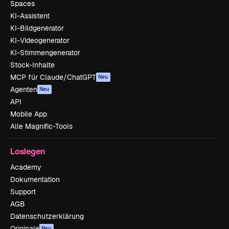
Spaces
KI-Assistent
KI-Bildgenerator
KI-Videogenerator
KI-Stimmengenerator
Stock-Inhalte
MCP für Claude/ChatGPT
Neu
Agenten
Neu
API
Mobile App
Alle Magnific-Tools
Loslegen
Academy
Dokumentation
Support
AGB
Datenschutzerklärung
Originale
Neu