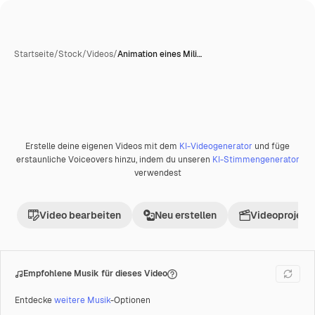
Startseite
/
Stock
/
Videos
/
Animation eines Mili…
Erstelle deine eigenen Videos mit dem
KI-Videogenerator
und füge
Premium
erstaunliche Voiceovers hinzu, indem du unseren
KI-Stimmengenerator
verwendest
Video bearbeiten
Neu erstellen
Videoprojekt 
Empfohlene Musik für dieses Video
Entdecke
weitere Musik
-Optionen