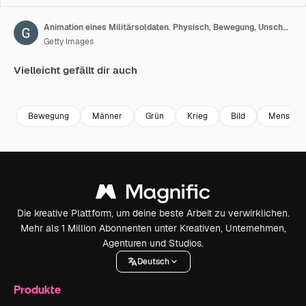
Animation eines Militärsoldaten. Physisch, Bewegung, Unschärfe. Realistische 4K-Animation. Greenscreen
Getty Images
Vielleicht gefällt dir auch
Premium
Premium
Premium
Premium
Bewegung
Männer
Grün
Krieg
Bild
Mensche
Die kreative Plattform, um deine beste Arbeit zu verwirklichen.
Mehr als 1 Million Abonnenten unter Kreativen, Unternehmen,
Agenturen und Studios.
Deutsch
Produkte