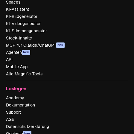
Spaces
KI-Assistent
KI-Bildgenerator
KI-Videogenerator
KI-Stimmengenerator
Stock-Inhalte
MCP für Claude/ChatGPT
Neu
Agenten
Neu
API
Mobile App
Alle Magnific-Tools
Loslegen
Academy
Dokumentation
Support
AGB
Datenschutzerklärung
Originale
Neu