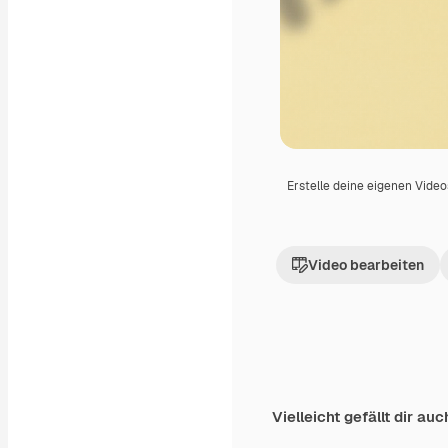
Erstelle deine eigenen Vide
Video bearbeiten
Vielleicht gefällt dir auc
Premium
Premium
Generiert von KI