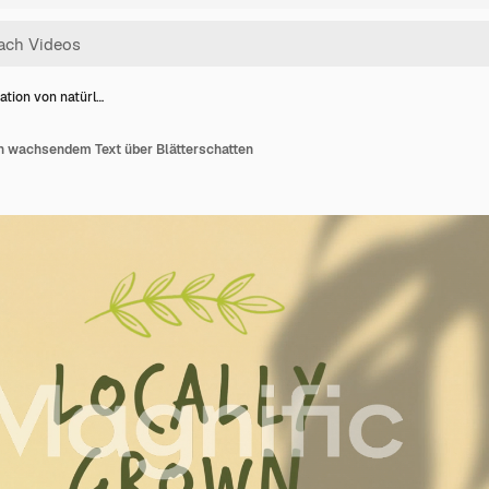
ation von natürl…
ch wachsendem Text über Blätterschatten