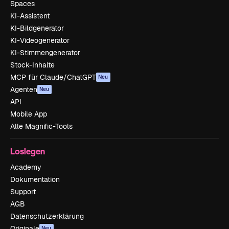
Spaces
KI-Assistent
KI-Bildgenerator
KI-Videogenerator
KI-Stimmengenerator
Stock-Inhalte
MCP für Claude/ChatGPT
Neu
Agenten
Neu
API
Mobile App
Alle Magnific-Tools
Loslegen
Academy
Dokumentation
Support
AGB
Datenschutzerklärung
Originale
Neu