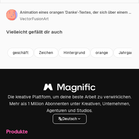
Animation eines orangen 'Danke'-Textes, der sich über einem orangefarbenen Streifen auf gelbem Hintergrund wiederholt.
VectorFusionArt
Vielleicht gefällt dir auch
Premium
Premium
Generiert von KI
Premium
Premium
Generiert v
geschäft
Zeichen
Hintergrund
orange
Jahrgang
Die kreative Plattform, um deine beste Arbeit zu verwirklichen.
Mehr als 1 Million Abonnenten unter Kreativen, Unternehmen,
Agenturen und Studios.
Deutsch
Produkte