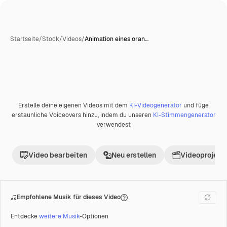
Startseite
/
Stock
/
Videos
/
Animation eines oran…
KI-generiert
Erstelle deine eigenen Videos mit dem
KI-Videogenerator
und füge
Premium
erstaunliche Voiceovers hinzu, indem du unseren
KI-Stimmengenerator
verwendest
Video bearbeiten
Neu erstellen
Videoprojekt 
Empfohlene Musik für dieses Video
Entdecke
weitere Musik
-Optionen