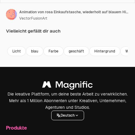
Animation von rosa Einkaufstasche, wiederholt auf blauem Hintergrund
VectorFusionArt
Vielleicht gefällt dir auch
Premium
Premium
Generiert von KI
Premium
Premium
Generiert v
Licht
blau
Farbe
geschäft
Hintergrund
Weiß
Die kreative Plattform, um deine beste Arbeit zu verwirklichen.
Mehr als 1 Million Abonnenten unter Kreativen, Unternehmen,
Agenturen und Studios.
Deutsch
Produkte