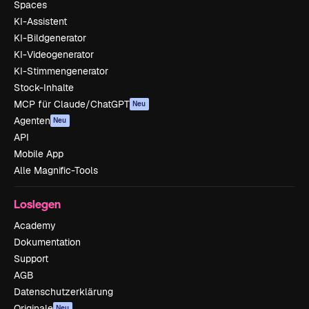
Spaces
KI-Assistent
KI-Bildgenerator
KI-Videogenerator
KI-Stimmengenerator
Stock-Inhalte
MCP für Claude/ChatGPT
Neu
Agenten
Neu
API
Mobile App
Alle Magnific-Tools
Loslegen
Academy
Dokumentation
Support
AGB
Datenschutzerklärung
Originale
Neu