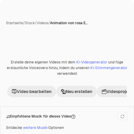
Startseite
/
Stock
/
Videos
/
Animation von rosa E…
KI-generiert
Erstelle deine eigenen Videos mit dem
KI-Videogenerator
und füge
Premium
erstaunliche Voiceovers hinzu, indem du unseren
KI-Stimmengenerator
verwendest
Video bearbeiten
Neu erstellen
Videoprojekt 
Empfohlene Musik für dieses Video
Entdecke
weitere Musik
-Optionen