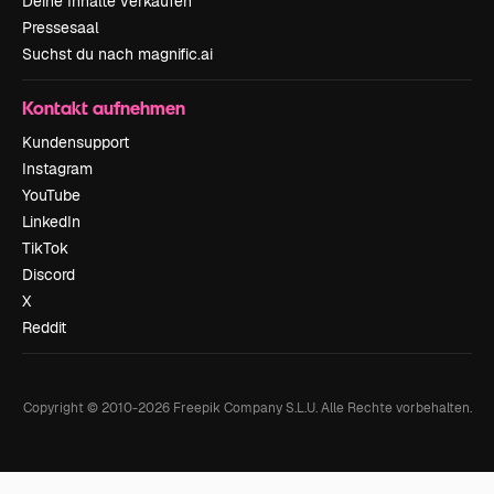
Deine Inhalte verkaufen
Pressesaal
Suchst du nach magnific.ai
Kontakt aufnehmen
Kundensupport
Instagram
YouTube
LinkedIn
TikTok
Discord
X
Reddit
Copyright © 2010-
2026
Freepik Company S.L.U.
Alle Rechte vorbehalten
.