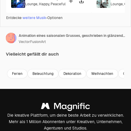
Lounge
,
Happy
,
Peaceful
Lounge
,
Cor
Entdecke
weitere Musik
-Optionen
Animation eines saisonalen Grusses, geschrieben in glänzenden Buchstaben auf schwarzem Hintergrund.
VectorFusionArt
Vielleicht gefällt dir auch
Premium
Premium
Generiert von KI
Premium
Premium
Generiert v
Ferien
Beleuchtung
Dekoration
Weihnachten
Gruß
Die kreative Plattform, um deine beste Arbeit zu verwirklichen.
Mehr als 1 Million Abonnenten unter Kreativen, Unternehmen,
Agenturen und Studios.