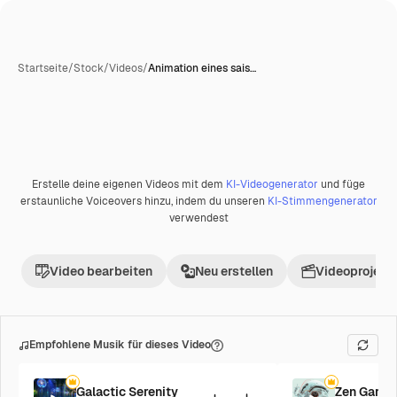
Startseite
/
Stock
/
Videos
/
Animation eines sais…
KI-generiert
Erstelle deine eigenen Videos mit dem
KI-Videogenerator
und füge
Premium
erstaunliche Voiceovers hinzu, indem du unseren
KI-Stimmengenerator
verwendest
Video bearbeiten
Neu erstellen
Videoprojekt 
Empfohlene Musik für dieses Video
Galactic Serenity
Zen Garde