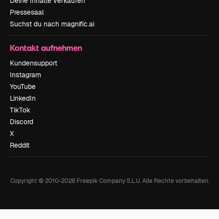
Deine Inhalte verkaufen
Pressesaal
Suchst du nach magnific.ai
Kontakt aufnehmen
Kundensupport
Instagram
YouTube
LinkedIn
TikTok
Discord
X
Reddit
Copyright © 2010-
2026
Freepik Company S.L.U.
Alle Rechte vorbehalten
.