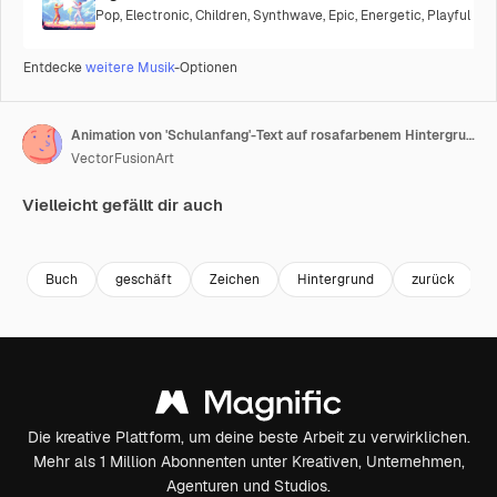
Pop
,
Electronic
,
Children
,
Synthwave
,
Epic
,
Energetic
,
Playful
Entdecke
weitere Musik
-Optionen
Animation von 'Schulanfang'-Text auf rosafarbenem Hintergrund
VectorFusionArt
Vielleicht gefällt dir auch
Premium
Premium
Generiert von KI
Premium
Premium
Generiert v
Buch
geschäft
Zeichen
Hintergrund
zurück
Die kreative Plattform, um deine beste Arbeit zu verwirklichen.
Mehr als 1 Million Abonnenten unter Kreativen, Unternehmen,
Agenturen und Studios.