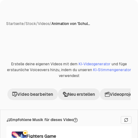
Startseite
/
Stock
/
Videos
/
Animation von 'Schul…
KI-generiert
Erstelle deine eigenen Videos mit dem
KI-Videogenerator
und füge
Premium
erstaunliche Voiceovers hinzu, indem du unseren
KI-Stimmengenerator
verwendest
Video bearbeiten
Neu erstellen
Videoprojekt 
Empfohlene Musik für dieses Video
Fighters Game